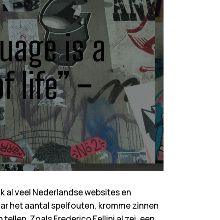
guage is a
f life” –
 ik al veel Nederlandse websites en
aar het aantal spelfouten, kromme zinnen
tellen. Zoals Frederico Fellini al zei, een