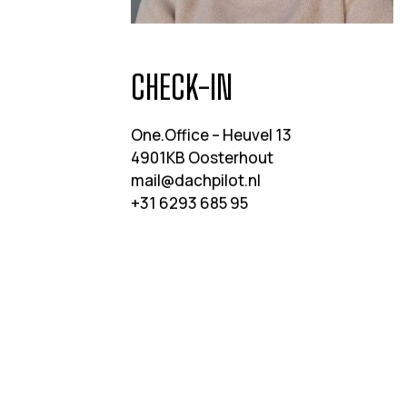
CHECK-IN
One.Office – Heuvel 13
4901KB Oosterhout
mail@dachpilot.nl
+31 6293 685 95