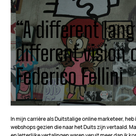
“A different lan
different vision o
Federico Fellini
In mijn carrière als Duitstalige online marketeer, heb
webshops gezien die naar het Duits zijn vertaald. M
en letterlijke vertalingen waren veruit meer dan ik kon 